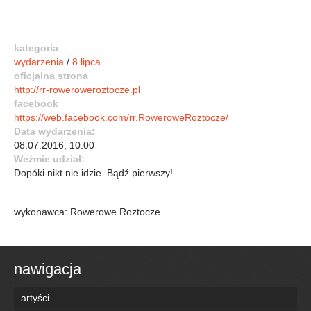
kategoria
wydarzenia
/
8 lipca
oficjalna strona
http://rr-roweroweroztocze.pl
facebook
https://web.facebook.com/rr.RoweroweRoztocze/
Data wydarzenia:
08.07.2016, 10:00
Weźmie udział:
Dopóki nikt nie idzie. Bądź pierwszy!
wykonawca: Rowerowe Roztocze
nawigacja
artyści