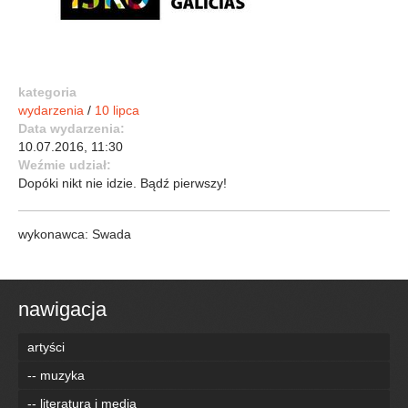
kategoria
wydarzenia
/
10 lipca
Data wydarzenia:
10.07.2016, 11:30
Weźmie udział:
Dopóki nikt nie idzie. Bądź pierwszy!
wykonawca: Swada
nawigacja
artyści
-- muzyka
-- literatura i media