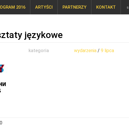
OGRAM 2016
ARTYŚCI
PARTNERZY
KONTAKT
sztaty językowe
kategoria
wydarzenia
/
9 lipca
00