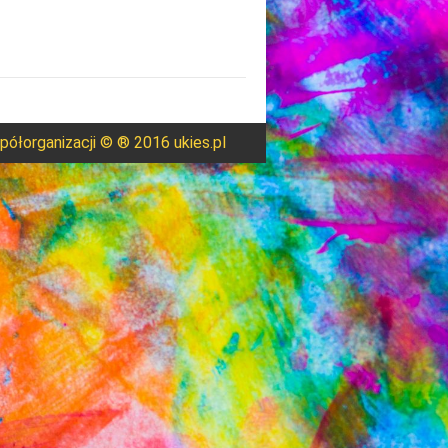
ółorganizacji © ® 2016 ukies.pl