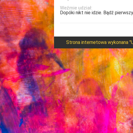
Weźmie udział:
Dopóki nikt nie idzie. Bądź pierwszy
Strona internetowa wykonana "U