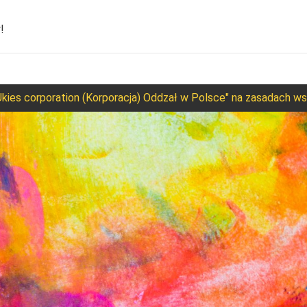
!
kies corporation (Korporacja) Oddzał w Polsce" na zasadach wsp