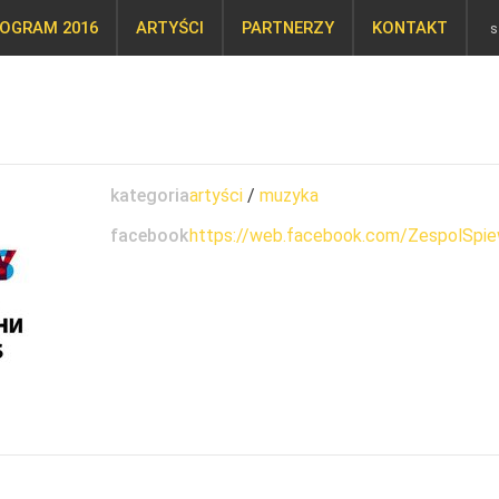
OGRAM 2016
ARTYŚCI
PARTNERZY
KONTAKT
kategoria
artyści
/
muzyka
facebook
https://web.facebook.com/ZespolSpie