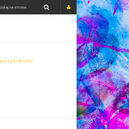
waczyStokrotki/